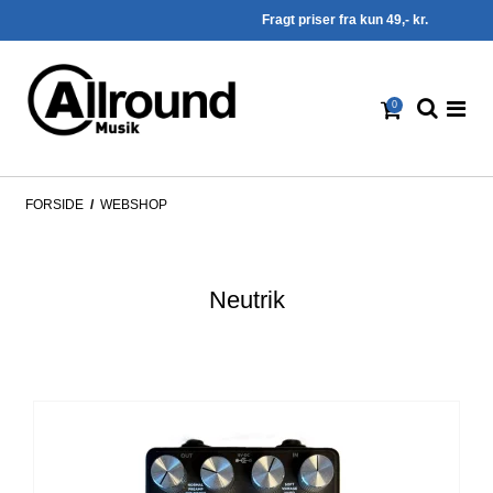
Fragt priser fra kun 49,- kr.
0
FORSIDE
/
WEBSHOP
Neutrik