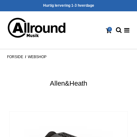
Hurtig lervering 1-3 hverdage
0
FORSIDE
/
WEBSHOP
Allen&Heath