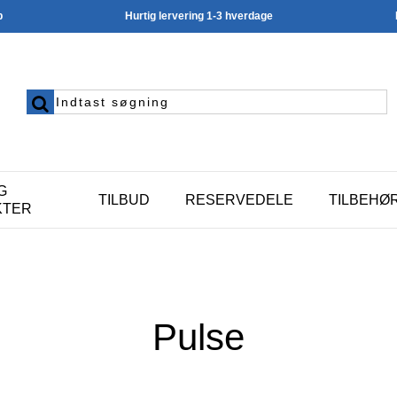
p
Hurtig lervering 1-3 hverdage
G
TILBUD
RESERVEDELE
TILBEHØ
KTER
Pulse