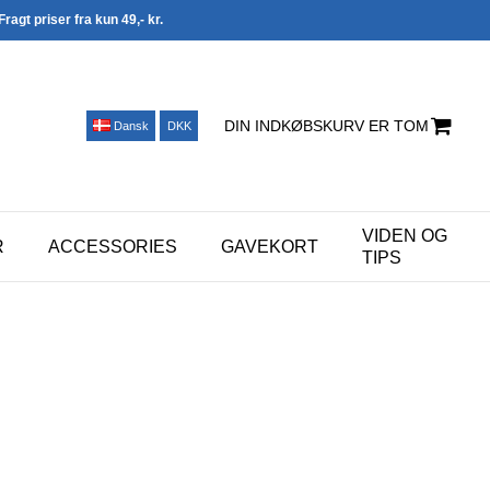
Fragt priser fra kun 49,- kr.
DIN INDKØBSKURV ER TOM
Dansk
DKK
VIDEN OG
R
ACCESSORIES
GAVEKORT
TIPS