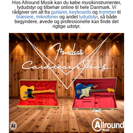
Hos Allround Musik kan du købe musikinstrumenter,
lydudstyr og tilbehør online til hele Danmark. Vi
rådgiver om alt fra
guitarer
,
keyboards
og
trommer
til
blæsere
,
mikrofoner
og andet
lydudstyr
, så både
begyndere, øvede og professionelle kan finde det
rigtige udstyr.