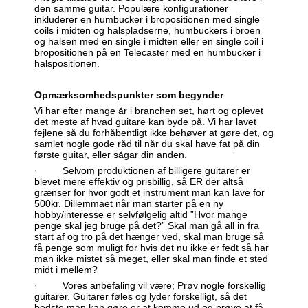
den samme guitar. Populære konfigurationer
inkluderer en humbucker i bropositionen med single
coils i midten og halspladserne, humbuckers i broen
og halsen med en single i midten eller en single coil i
bropositionen på en Telecaster med en humbucker i
halspositionen.
Opmærksomhedspunkter som begynder
Vi har efter mange år i branchen set, hørt og oplevet
det meste af hvad guitare kan byde på. Vi har lavet
fejlene så du forhåbentligt ikke behøver at gøre det, og
samlet nogle gode råd til når du skal have fat på din
første guitar, eller sågar din anden.
· Selvom produktionen af billigere guitarer er
blevet mere effektiv og prisbillig, så ER der altså
grænser for hvor godt et instrument man kan lave for
500kr. Dillemmaet når man starter på en ny
hobby/interesse er selvfølgelig altid ”Hvor mange
penge skal jeg bruge på det?” Skal man gå all in fra
start af og tro på det hænger ved, skal man bruge så
få penge som muligt for hvis det nu ikke er fedt så har
man ikke mistet så meget, eller skal man finde et sted
midt i mellem?
· Vores anbefaling vil være; Prøv nogle forskellig
guitarer. Guitarer føles og lyder forskelligt, så det
bedste man kan gøre er at komme ud og prøve at få