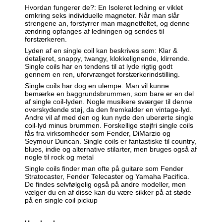
Hvordan fungerer de?: En Isoleret ledning er viklet
omkring seks individuelle magneter. Når man slår
strengene an, forstyrrer man magnetfeltet, og denne
ændring opfanges af ledningen og sendes til
forstærkeren.
Lyden af en single coil kan beskrives som: Klar &
detaljeret, snappy, twangy, klokkelignende, klirrende.
Single coils har en tendens til at lyde rigtig godt
gennem en ren, uforvrænget forstærkerindstilling.
Single coils har dog en ulempe: Man vil kunne
bemærke en baggrundsbrummen, som bare er en del
af single coil-lyden. Nogle musikere sværger til denne
overskydende støj, da den fremkalder en vintage-lyd.
Andre vil af med den og kun nyde den uberørte single
coil-lyd minus brummen. Forskellige støjfri single coils
fås fra virksomheder som Fender, DiMarzio og
Seymour Duncan. Single coils er fantastiske til country,
blues, indie og alternative stilarter, men bruges også af
nogle til rock og metal
Single coils finder man ofte på guitare som Fender
Stratocaster, Fender Telecaster og Yamaha Pacifica.
De findes selvfølgelig også på andre modeller, men
vælger du en af disse kan du være sikker på at støde
på en single coil pickup