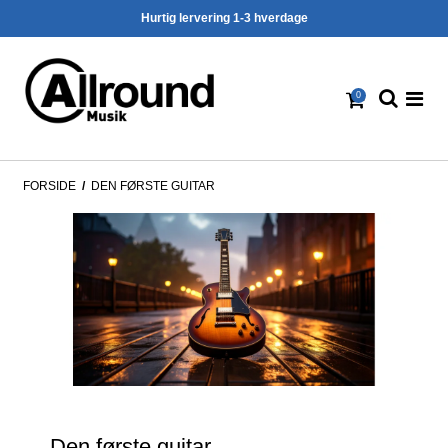
Hurtig lervering 1-3 hverdage
0
FORSIDE
/
DEN FØRSTE GUITAR
Den første guitar