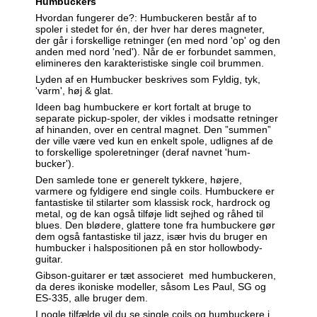
Humbuckers
Hvordan fungerer de?: Humbuckeren består af to
spoler i stedet for én, der hver har deres magneter,
der går i forskellige retninger (en med nord 'op' og den
anden med nord 'ned'). Når de er forbundet sammen,
elimineres den karakteristiske single coil brummen.
Lyden af en Humbucker beskrives som Fyldig, tyk,
'varm', høj & glat.
Ideen bag humbuckere er kort fortalt at bruge to
separate pickup-spoler, der vikles i modsatte retninger
af hinanden, over en central magnet. Den ”summen”
der ville være ved kun en enkelt spole, udlignes af de
to forskellige spoleretninger (deraf navnet 'hum-
bucker').
Den samlede tone er generelt tykkere, højere,
varmere og fyldigere end single coils. Humbuckere er
fantastiske til stilarter som klassisk rock, hardrock og
metal, og de kan også tilføje lidt sejhed og råhed til
blues. Den blødere, glattere tone fra humbuckere gør
dem også fantastiske til jazz, især hvis du bruger en
humbucker i halspositionen på en stor hollowbody-
guitar.
Gibson-guitarer er tæt associeret med humbuckeren,
da deres ikoniske modeller, såsom Les Paul, SG og
ES-335, alle bruger dem.
I nogle tilfælde vil du se single coils og humbuckere i