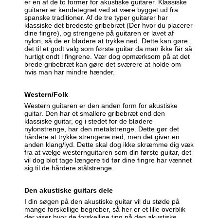
er en af de to former for akustiske guitarer. Klassiske
guitarer er kendetegnet ved at være bygget ud fra
spanske traditioner. Af de tre typer guitarer har
klassiske det bredeste gribebræt (Der hvor du placerer
dine fingre), og strengene på guitaren er lavet af
nylon, så de er blødere at trykke ned. Dette kan gøre
det til et godt valg som første guitar da man ikke får så
hurtigt ondt i fingrene. Vær dog opmærksom på at det
brede gribebræt kan gøre det sværere at holde om
hvis man har mindre hænder.
Western/Folk
Western guitaren er den anden form for akustiske
guitar. Den har et smallere gribebræt end den
klassiske guitar, og i stedet for de blødere
nylonstrenge, har den metalstrenge. Dette gør det
hårdere at trykke strengene ned, men det giver en
anden klang/lyd. Dette skal dog ikke skræmme dig væk
fra at vælge westernguitaren som din første guitar, det
vil dog blot tage længere tid før dine fingre har vænnet
sig til de hårdere stålstrenge.
Den akustiske guitars dele
I din søgen på den akustiske guitar vil du støde på
mange forskellige begreber, så her er et lille overblik
der viser hvor de forskellige ting på den akustiske