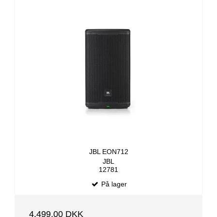
JBL EON712
JBL
12781
På lager
4.499,00 DKK