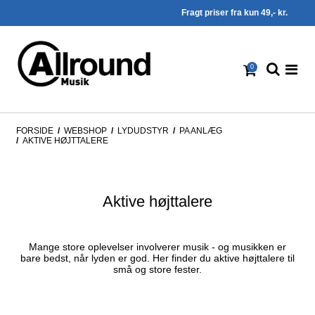
Fragt priser fra kun 49,- kr.
0
FORSIDE
/
WEBSHOP
/
LYDUDSTYR
/
PA ANLÆG
/
AKTIVE HØJTTALERE
Aktive højttalere
Mange store oplevelser involverer musik - og musikken er
bare bedst, når lyden er god. Her finder du aktive højttalere til
små og store fester.