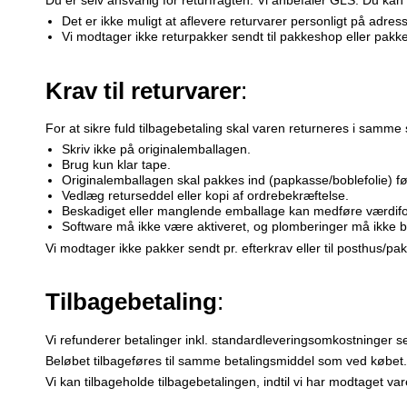
Det er ikke muligt at aflevere returvarer personligt på adres
Vi modtager ikke returpakker sendt til pakkeshop eller pakk
Krav til returvarer
:
For at sikre fuld tilbagebetaling skal varen returneres i sam
Skriv ikke på originalemballagen.
Brug kun klar tape.
Originalemballagen skal pakkes ind (papkasse/boblefolie) fø
Vedlæg returseddel eller kopi af ordrebekræftelse.
Beskadiget eller manglende emballage kan medføre værdiforr
Software må ikke være aktiveret, og plomberinger må ikke b
Vi modtager ikke pakker sendt pr. efterkrav eller til posthus/p
Tilbagebetaling
:
Vi refunderer betalinger inkl. standardleveringsomkostninger 
Beløbet tilbageføres til samme betalingsmiddel som ved købet.
Vi kan tilbageholde tilbagebetalingen, indtil vi har modtaget va