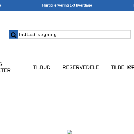
p
Hurtig lervering 1-3 hverdage
G
TILBUD
RESERVEDELE
TILBEHØ
KTER