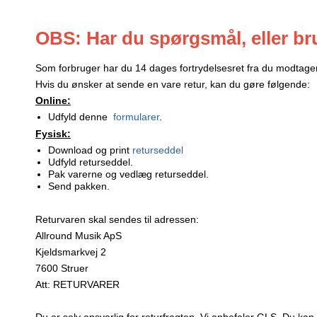
OBS: Har du spørgsmål, eller bru
Som forbruger har du 14 dages fortrydelsesret fra du modtager 
Hvis du ønsker at sende en vare retur, kan du gøre følgende:
Online:
Udfyld denne
formularer
.
Fysisk:
Download og print
returseddel
Udfyld returseddel.
Pak varerne og vedlæg returseddel.
Send pakken.
Returvaren skal sendes til adressen:
Allround Musik ApS
Kjeldsmarkvej 2
7600 Struer
Att: RETURVARER
Du er selv ansvarlig for returfragten. Vi anbefaler GLS. Du kan