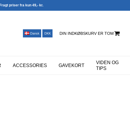
Fragt priser fra kun 49,- kr.
DIN INDKØBSKURV ER TOM
Dansk
DKK
VIDEN OG
R
ACCESSORIES
GAVEKORT
TIPS