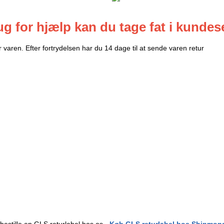
g for hjælp kan du tage fat i kundese
varen. Efter fortrydelsen har du 14 dage til at sende varen retur
 bestille en GLS returlabel hos os -
Køb GLS returlabel hos Shipmon