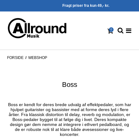
Fragt priser fra kun 49,- kr.
0
FORSIDE
/
WEBSHOP
Boss
Boss er kendt for deres brede udvalg af effektpedaler, som har
hjulpet guitarister og bassister med at forme deres lyd i flere
årtier. Fra klassisk distortion til delay, reverb og modulation, er
Boss-pedaler bygget til at følge dig i livet. Deres kompakte
design gør dem nemme at integrere i ethvert pedalboard, og
de er robuste nok til at klare både øvesessioner og live-
koncerter.