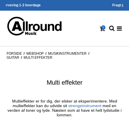
Fragt priser fra kun 49,- kr.
0
FORSIDE
/
WEBSHOP
/
MUSIKINSTRUMENTER
/
GUITAR
/
MULTI EFFEKTER
Multi effekter
Multieffekter er for dig, der elsker at eksperimentere. Med
multieffekter kan du udvide sit
strengeinstrument
med en
verden af toner og lyde. Næsten som at have et helt lydstudie i
lommen.