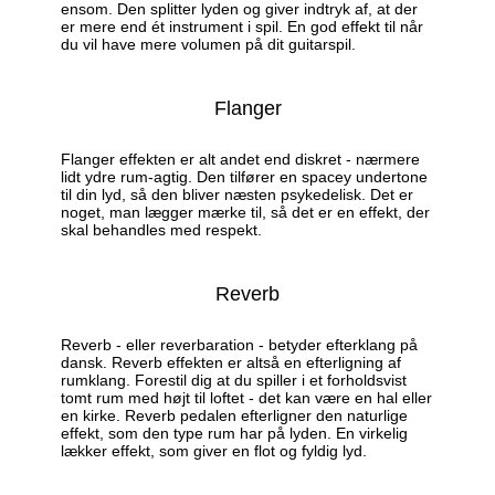
ensom. Den splitter lyden og giver indtryk af, at der
er mere end ét instrument i spil. En god effekt til når
du vil have mere volumen på dit guitarspil.
Flanger
Flanger effekten er alt andet end diskret - nærmere
lidt ydre rum-agtig. Den tilfører en spacey undertone
til din lyd, så den bliver næsten psykedelisk. Det er
noget, man lægger mærke til, så det er en effekt, der
skal behandles med respekt.
Reverb
Reverb - eller reverbaration - betyder efterklang på
dansk. Reverb effekten er altså en efterligning af
rumklang. Forestil dig at du spiller i et forholdsvist
tomt rum med højt til loftet - det kan være en hal eller
en kirke. Reverb pedalen efterligner den naturlige
effekt, som den type rum har på lyden. En virkelig
lækker effekt, som giver en flot og fyldig lyd.