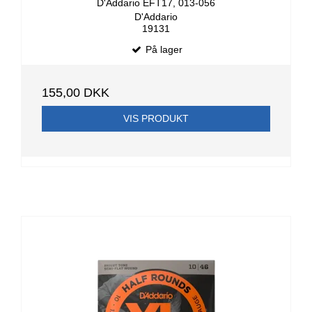
D'Addario EFT17, 013-056
D'Addario
19131
På lager
155,00 DKK
VIS PRODUKT