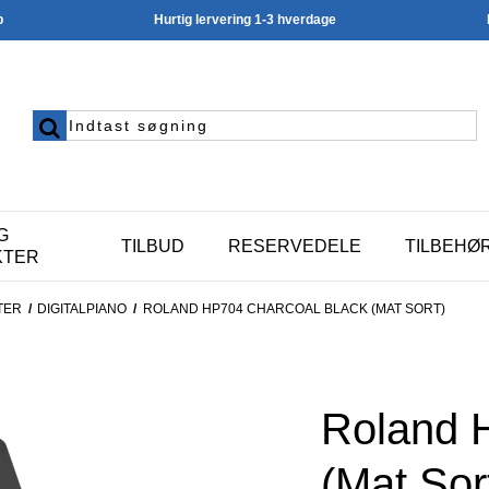
p
Hurtig lervering 1-3 hverdage
G
TILBUD
RESERVEDELE
TILBEHØ
KTER
TER
/
DIGITALPIANO
/
ROLAND HP704 CHARCOAL BLACK (MAT SORT)
Roland 
(Mat Sor