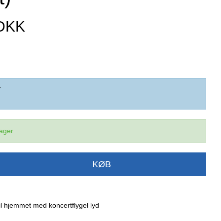
 DKK
7
lager
KØB
til hjemmet med koncertflygel lyd