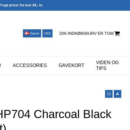
Fragt priser fra kun 49,- kr.
DIN INDKØBSKURV ER TOM
Dansk
DKK
VIDEN OG
R
ACCESSORIES
GAVEKORT
TIPS
HP704 Charcoal Black
t)