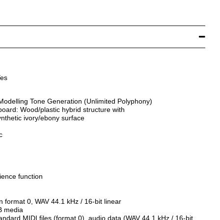
es
Modelling Tone Generation (Unlimited Polyphony)
ard: Wood/plastic hybrid structure with
nthetic ivory/ebony surface
c
ence function
n format 0, WAV 44.1 kHz / 16-bit linear
B media
andard MIDI files (format 0), audio data (WAV 44.1 kHz / 16-bit