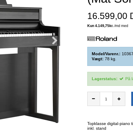
16.599,00
Model/Varenr.:
1036
Vægt:
78
kg.
Lagerstatus:
På 
Topklasse digital-piano 
inkl. stand