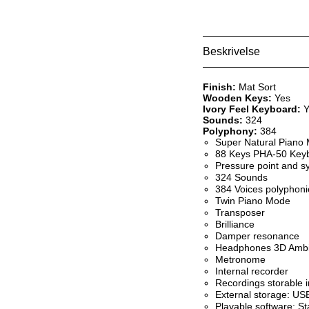
Beskrivelse
Finish:
Mat Sort
Wooden Keys:
Yes
Ivory Feel Keyboard:
Y
Sounds:
324
Polyphony:
384
Super Natural Piano 
88 Keys PHA-50 Keybo
Pressure point and sy
324 Sounds
384 Voices polyphoni
Twin Piano Mode
Transposer
Brilliance
Damper resonance
Headphones 3D Ambi
Metronome
Internal recorder
Recordings storable i
External storage: US
Playable software: St