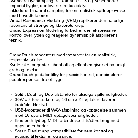
Avanceret lydsampling fra Yamaha CFX og Bösendorfer
Imperial flygler, der leverer fantastisk lyd.
Inkluderer binaural sampling for en realistisk spilleoplevelse
med hovedtelefoner.
Virtual Resonance Modeling (VRM) replikerer den naturlige
resonans af strenge og klaverets krop.
Grand Expression Modeling forbedrer den ekspressive
kontrol over lyden og reagerer dynamisk på afspillerens
teknik.
GrandTouch-tangenterr med trætaster for en realistisk,
responsiv følelse.
Syntetiske tangenter i ibenholt og elfenben giver et naturligt
greb og følelse.
GrandTouch-pedaler tilbyder præcis kontrol, der simulerer
pedalresponsen fra et flygel.
Split-, Dual- og Duo-tilstande for alsidige spillemuligheder.
30W x 2 forstærkere og 16 cm x 2 højttalere leverer
kraftfuld, klar lyd.
USB-lydoptager til WAV-afspilning og -optagelse sammen
med 16-spors MIDI-optagelsesmuligheder.
Bluetooth-lyd og MIDI-forbindelse til trådløs brug med
apps og enheder.
Smart Pianist app kompatibilitet for nem kontrol og
adgang til lektioner og sange.