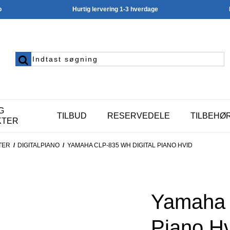
p
Hurtig lervering 1-3 hverdage
G
TILBUD
RESERVEDELE
TILBEHØ
KTER
TER
/
DIGITALPIANO
/
YAMAHA CLP-835 WH DIGITAL PIANO HVID
Yamaha 
Piano H