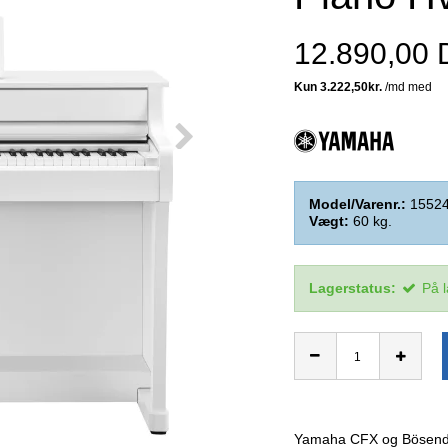
12.890,00
Model/Varenr.:
1552
Vægt:
60
kg.
Lagerstatus:
På 
Yamaha CFX og Bösendorf