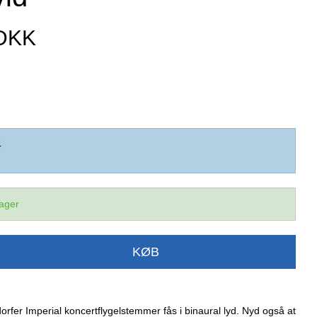
 DKK
4
lager
KØB
er Imperial koncertflygelstemmer fås i binaural lyd. Nyd også at