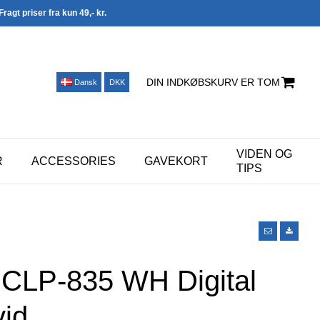
Fragt priser fra kun 49,- kr.
DIN INDKØBSKURV ER TOM
Dansk
DKK
VIDEN OG
R
ACCESSORIES
GAVEKORT
TIPS
CLP-835 WH Digital
vid