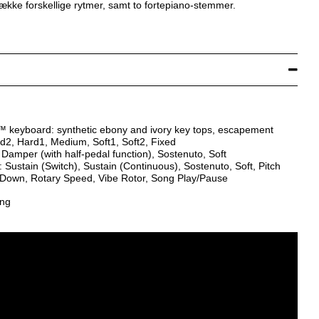
kke forskellige rytmer, samt to fortepiano-stemmer.
 keyboard: synthetic ebony and ivory key tops, escapement
rd2, Hard1, Medium, Soft1, Soft2, Fixed
Damper (with half-pedal function), Sostenuto, Soft
 Sustain (Switch), Sustain (Continuous), Sostenuto, Soft, Pitch
Down, Rotary Speed, Vibe Rotor, Song Play/Pause
ing