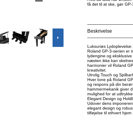
få det til at ske, gør GP-
Beskrivelse
Luksuriøs Lydoplevelse:
Roland GP-3-serien er i
lydengine og eksklusive l
næsten ikke kan skelnes f
harmonier vil Roland GP-
kreativitet.
Utrolig Touch og Spilbar
Hver tone på Roland GP-
og respons på din berør
hammermekanik giver diss
mulighed for at udtrykk
Elegant Design og Holdb
Udover dens imponerend
elegant design og robuste
tilføjelse til ethvert hj