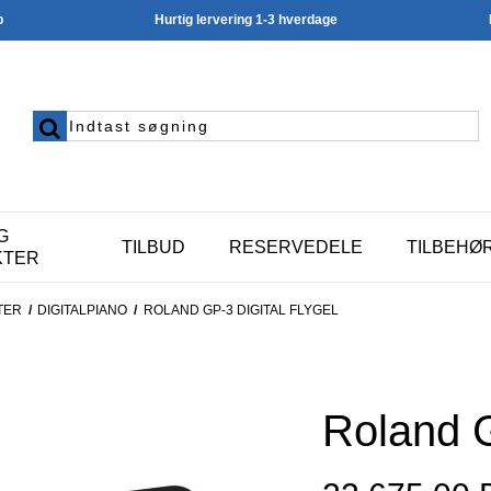
p
Hurtig lervering 1-3 hverdage
G
TILBUD
RESERVEDELE
TILBEHØ
KTER
TER
/
DIGITALPIANO
/
ROLAND GP-3 DIGITAL FLYGEL
Roland G