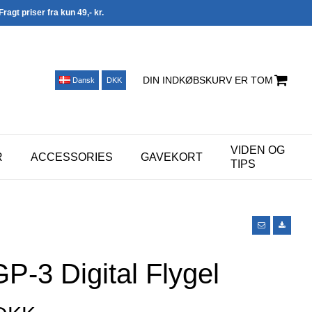
Fragt priser fra kun 49,- kr.
DIN INDKØBSKURV ER TOM
Dansk
DKK
VIDEN OG
R
ACCESSORIES
GAVEKORT
TIPS
P-3 Digital Flygel