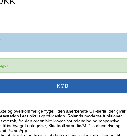
 DKK
9
lager
KØB
te og overkommelige flygel i den anerkendte GP-serie, der giver
præstation i et unikt lavprofildesign. Rolands moderne funktioner
et overalt, fra den organiske klaver-soundengine og responsive
til indbygget optagelse, Bluetooth® audio/MIDI-forbindelse og
and Piano App.
dig et flygel, men troede, at du ikke havde plads eller budget til at