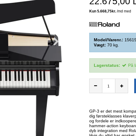
22.675,00
Model/Varenr.:
1561
Vægt:
70
kg.
Lagerstatus:
På 
GP-3 er det mest kompak
dig førsteklasses klaver
og fordele er indkooper
hammer-action keyboard 
dyb integration med Rol
Hvis du altid har ønsket 