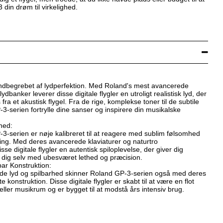
3 din drøm til virkelighed.
ndbegrebet af lydperfektion. Med Roland's mest avancerede
ydbanker leverer disse digitale flygler en utroligt realistisk lyd, der
ra et akustisk flygel. Fra de rige, komplekse toner til de subtile
3-serien fortrylle dine sanser og inspirere din musikalske
hed:
3-serien er nøje kalibreret til at reagere med sublim følsomhed
ing. Med deres avancerede klaviaturer og naturtro
e digitale flygler en autentisk spiloplevelse, der giver dig
e dig selv med ubesværet lethed og præcision.
ar Konstruktion:
e lyd og spilbarhed skinner Roland GP-3-serien også med deres
 konstruktion. Disse digitale flygler er skabt til at være en flot
em eller musikrum og er bygget til at modstå års intensiv brug.