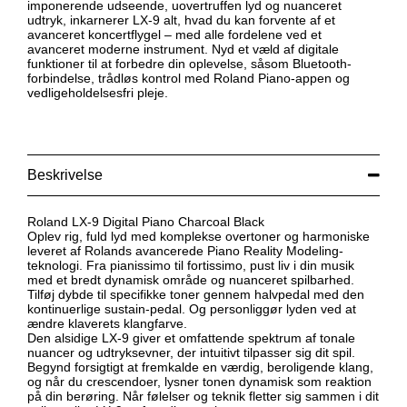
imponerende udseende, uovertruffen lyd og nuanceret
udtryk, inkarnerer LX-9 alt, hvad du kan forvente af et
avanceret koncertflygel – med alle fordelene ved et
avanceret moderne instrument. Nyd et væld af digitale
funktioner til at forbedre din oplevelse, såsom Bluetooth-
forbindelse, trådløs kontrol med Roland Piano-appen og
vedligeholdelsesfri pleje.
Beskrivelse
Roland LX-9 Digital Piano Charcoal Black
Oplev rig, fuld lyd med komplekse overtoner og harmoniske
leveret af Rolands avancerede Piano Reality Modeling-
teknologi. Fra pianissimo til fortissimo, pust liv i din musik
med et bredt dynamisk område og nuanceret spilbarhed.
Tilføj dybde til specifikke toner gennem halvpedal med den
kontinuerlige sustain-pedal. Og personliggør lyden ved at
ændre klaverets klangfarve.
Den alsidige LX-9 giver et omfattende spektrum af tonale
nuancer og udtryksevner, der intuitivt tilpasser sig dit spil.
Begynd forsigtigt at fremkalde en værdig, beroligende klang,
og når du crescendoer, lysner tonen dynamisk som reaktion
på din berøring. Når følelser og teknik fletter sig sammen i dit