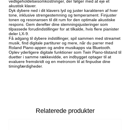
vedligeholdelsesomkostninger, der følger med at eje et
akustisk klaver.
Dyk dybere ned i dit klavers lyd og juster karakteren af ​​hver
tone, inklusive strengestemning og temperament. Finjuster
tonen og resonansen til dit rum for den optimale akustiske
respons. Gem derefter dine stemningsjusteringer som
tilpassede forudindstillinger for at tilkalde, hvis flere pianister
deler LX-9.
Få adgang til dybere indstillinger, spil sammen med streamet
musik, find digitale partiturer og mere, når du parrer med
Roland Piano-appen og andre musikapps via Bluetooth.
Oplev yderligere digitale funktioner som Twin Piano-tilstand til
duetter i samme rækkevidde, en indbygget optager til at
evaluere fremskridt og en metronom til at finpudse dine
timingfærdigheder.
Relaterede produkter