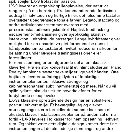
spil, spejler LX-9 trofast din passion.
LX-9 leverer en organisk spilleoplevelse, der naturligt
reagerer på din berøring. Fra kommanderende fortissimo-
uddrag til halv-touch og hurtige triller, det følsomme tastatur
oversætter ubegrænsede tonale farver. Legato, staccato og
andre artikulationer stemmer overens med
præcisionstastudløsningskontrol. Haptisk feedback og
escapement-mekanismen giver øjeblikkelig akustisk
interaktion i udtryksfulde passager. Lange hybridtaster giver
mulighed for en ensartet vægtet fornemmelse uanset
håndpositionen på tastaturet, hvilket reducerer risikoen for
belastning under længere træningssessioner eller
forestillinger.
Et rums stemning er en afgørende del af en akustisk
klaverlyd. Fra en stor koncertsal til et intimt studierum, Piano
Reality Ambience sætter seks miljøer lige ved hånden. Otte
højttalere leverer uafhængigt lyden af ​​forskellige
instrumentelementer, inklusive strenge- og
kabinetresonanser, subtil hammerstøj og mere. Når du vil
spille lydløst, skal du tilslutte hovedtelefoner for en
fordybende solooplevelse.
LX-9s klassiske opretstående design har en sofistikeret
positur i ethvert miljø. Et bevægeligt låg og diskret
mørklægningsskærm formidler det samme look som et
akustisk klaver. Installationsproblemer på anden sal er nu
fortid - LX-9 leveres i to kasser for nem opsætning i ethvert
rum. Og takket være dets digitale design kræver dette fine
instrument ingen af ​​de almindelige stemnings- og andre