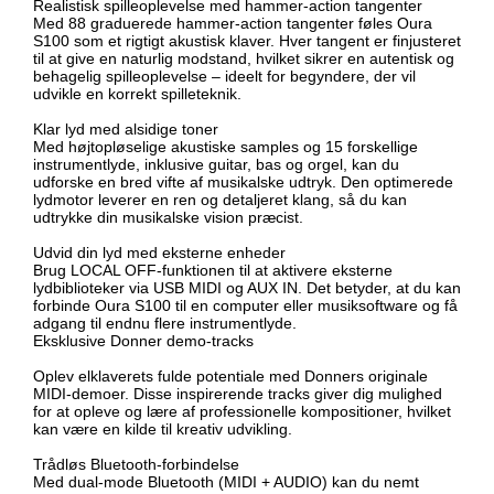
Realistisk spilleoplevelse med hammer-action tangenter
Med 88 graduerede hammer-action tangenter føles Oura
S100 som et rigtigt akustisk klaver. Hver tangent er finjusteret
til at give en naturlig modstand, hvilket sikrer en autentisk og
behagelig spilleoplevelse – ideelt for begyndere, der vil
udvikle en korrekt spilleteknik.
Klar lyd med alsidige toner
Med højtopløselige akustiske samples og 15 forskellige
instrumentlyde, inklusive guitar, bas og orgel, kan du
udforske en bred vifte af musikalske udtryk. Den optimerede
lydmotor leverer en ren og detaljeret klang, så du kan
udtrykke din musikalske vision præcist.
Udvid din lyd med eksterne enheder
Brug LOCAL OFF-funktionen til at aktivere eksterne
lydbiblioteker via USB MIDI og AUX IN. Det betyder, at du kan
forbinde Oura S100 til en computer eller musiksoftware og få
adgang til endnu flere instrumentlyde.
Eksklusive Donner demo-tracks
Oplev elklaverets fulde potentiale med Donners originale
MIDI-demoer. Disse inspirerende tracks giver dig mulighed
for at opleve og lære af professionelle kompositioner, hvilket
kan være en kilde til kreativ udvikling.
Trådløs Bluetooth-forbindelse
Med dual-mode Bluetooth (MIDI + AUDIO) kan du nemt