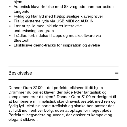
hjem
Autentisk klaverfølelse med 88 vægtede hammer-action
tangenter
Fyldig og klar lyd med højtopløselige klaverprøver
Tilslut eksterne lyde via USB MIDI og AUX IN
Lær at spille med inkluderet interaktivt
undervisningsprogram
Trådløs forbindelse til apps og musiksoftware via
Bluetooth
Eksklusive demo-tracks for inspiration og øvelse
Beskrivelse
Donner Oura S100 – det perfekte elklaver til dit hjem
Drømmer du om et klaver, der både lyder fantastisk og
komplementerer dit hjem? Donner Oura S100 er designet til
at kombinere minimalistisk skandinavisk æstetik med ren og
fyldig lyd. Med sin sorte træfinish og slanke ben passer det
stilfuldt ind i enhver bolig, uden at optage for meget plads.
Perfekt til begyndere og øvede, der ønsker et kompakt og
elegant elklaver.