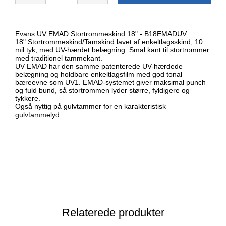
Evans UV EMAD Stortrommeskind 18" - B18EMADUV.
18" Stortrommeskind/Tamskind lavet af enkeltlagsskind, 10
mil tyk, med UV-hærdet belægning. Smal kant til stortrommer
med traditionel tammekant.
UV EMAD har den samme patenterede UV-hærdede
belægning og holdbare enkeltlagsfilm med god tonal
bæreevne som UV1. EMAD-systemet giver maksimal punch
og fuld bund, så stortrommen lyder større, fyldigere og
tykkere.
Også nyttig på gulvtammer for en karakteristisk
gulvtammelyd.
Relaterede produkter