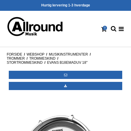
Hurtig lervering 1-3 hverdage
0
FORSIDE
/
WEBSHOP
/
MUSIKINSTRUMENTER
/
TROMMER
/
TROMMESKIND
/
STORTROMMESKIND
/
EVANS B18EMADUV 18"