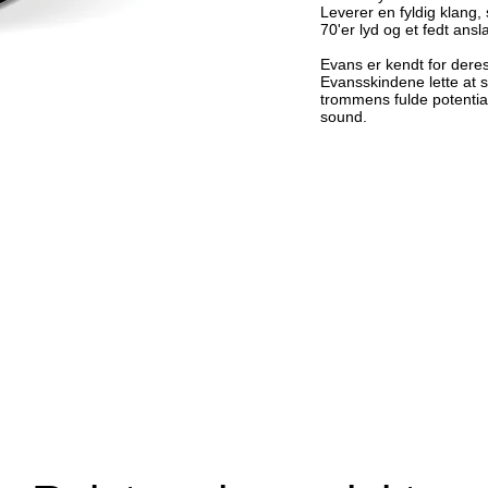
Leverer en fyldig klang,
70'er lyd og et fedt ansl
Evans er kendt for deres
Evansskindene lette at s
trommens fulde potentia
sound.