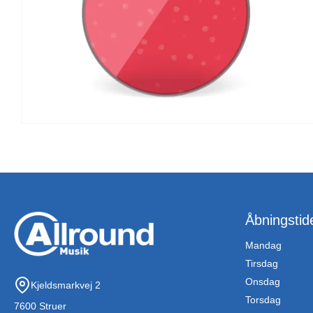
Åbningstid
Mandag
Tirsdag
Onsdag
Kjeldsmarkvej 2
Torsdag
7600 Struer