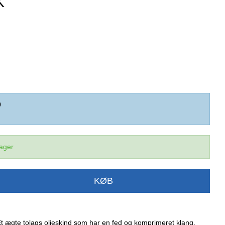
K
0
lager
KØB
Et ægte tolags olieskind som har en fed og komprimeret klang.