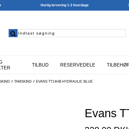
p
Hurtig lervering 1-3 hverdage
G
TILBUD
RESERVEDELE
TILBEHØ
KTER
SKIND
/
TAMSKIND
/
EVANS TT14HB HYDRAULIC BLUE
Evans T