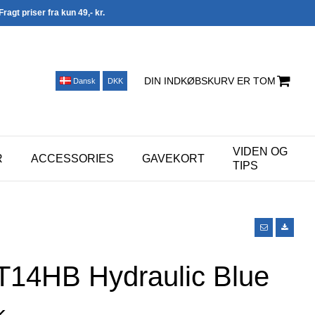
Fragt priser fra kun 49,- kr.
DIN INDKØBSKURV ER TOM
Dansk
DKK
VIDEN OG
R
ACCESSORIES
GAVEKORT
TIPS
T14HB Hydraulic Blue