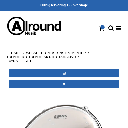
Hurtig lervering 1-3 hverdage
0
FORSIDE
/
WEBSHOP
/
MUSIKINSTRUMENTER
/
TROMMER
/
TROMMESKIND
/
TAMSKIND
/
EVANS TT16G1