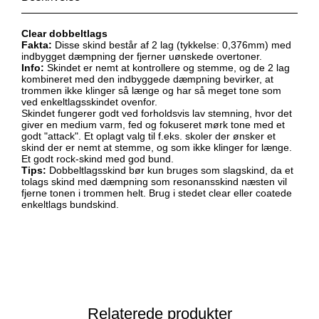
Clear dobbeltlags
Fakta:
Disse skind består af 2 lag (tykkelse: 0,376mm) med
indbygget dæmpning der fjerner uønskede overtoner.
Info:
Skindet er nemt at kontrollere og stemme, og de 2 lag
kombineret med den indbyggede dæmpning bevirker, at
trommen ikke klinger så længe og har så meget tone som
ved enkeltlagsskindet ovenfor.
Skindet fungerer godt ved forholdsvis lav stemning, hvor det
giver en medium varm, fed og fokuseret mørk tone med et
godt "attack". Et oplagt valg til f.eks. skoler der ønsker et
skind der er nemt at stemme, og som ikke klinger for længe.
Et godt rock-skind med god bund.
Tips:
Dobbeltlagsskind bør kun bruges som slagskind, da et
tolags skind med dæmpning som resonansskind næsten vil
fjerne tonen i trommen helt. Brug i stedet clear eller coatede
enkeltlags bundskind.
Relaterede produkter