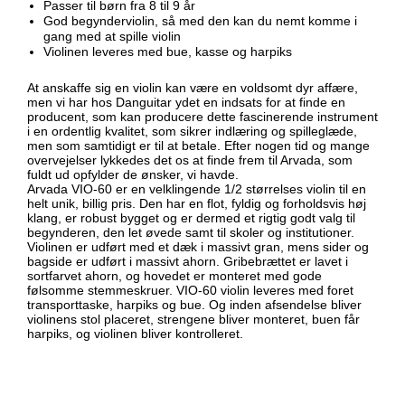
Passer til børn fra 8 til 9 år
God begynderviolin, så med den kan du nemt komme i
gang med at spille violin
Violinen leveres med bue, kasse og harpiks
At anskaffe sig en violin kan være en voldsomt dyr affære,
men vi har hos Danguitar ydet en indsats for at finde en
producent, som kan producere dette fascinerende instrument
i en ordentlig kvalitet, som sikrer indlæring og spilleglæde,
men som samtidigt er til at betale. Efter nogen tid og mange
overvejelser lykkedes det os at finde frem til Arvada, som
fuldt ud opfylder de ønsker, vi havde.
Arvada VIO-60 er en velklingende 1/2 størrelses violin til en
helt unik, billig pris. Den har en flot, fyldig og forholdsvis høj
klang, er robust bygget og er dermed et rigtig godt valg til
begynderen, den let øvede samt til skoler og institutioner.
Violinen er udført med et dæk i massivt gran, mens sider og
bagside er udført i massivt ahorn. Gribebrættet er lavet i
sortfarvet ahorn, og hovedet er monteret med gode
følsomme stemmeskruer. VIO-60 violin leveres med foret
transporttaske, harpiks og bue. Og inden afsendelse bliver
violinens stol placeret, strengene bliver monteret, buen får
harpiks, og violinen bliver kontrolleret.