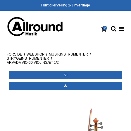
Hurtig lervering 1-3 hverdage
0
FORSIDE
/
WEBSHOP
/
MUSIKINSTRUMENTER
/
STRY­GE­IN­STRU­MEN­TER
/
ARVADA VIO-60 VIOLINSÆT 1/2