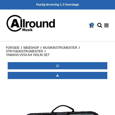
Hurtig lervering 1-3 hverdage
0
FORSIDE
/
WEBSHOP
/
MUSIKINSTRUMENTER
/
STRY­GE­IN­STRU­MEN­TER
/
YAMAHA V5SA 4/4 VIOLIN SET