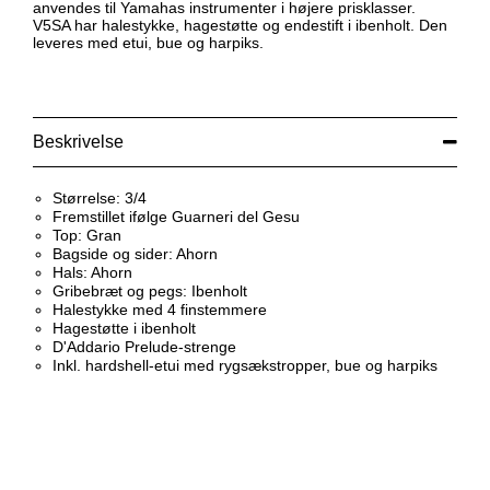
anvendes til Yamahas instrumenter i højere prisklasser.
V5SA har halestykke, hagestøtte og endestift i ibenholt. Den
leveres med etui, bue og harpiks.
Beskrivelse
Størrelse: 3/4
Fremstillet ifølge Guarneri del Gesu
Top: Gran
Bagside og sider: Ahorn
Hals: Ahorn
Gribebræt og pegs: Ibenholt
Halestykke med 4 finstemmere
Hagestøtte i ibenholt
D'Addario Prelude-strenge
Inkl. hardshell-etui med rygsækstropper, bue og harpiks