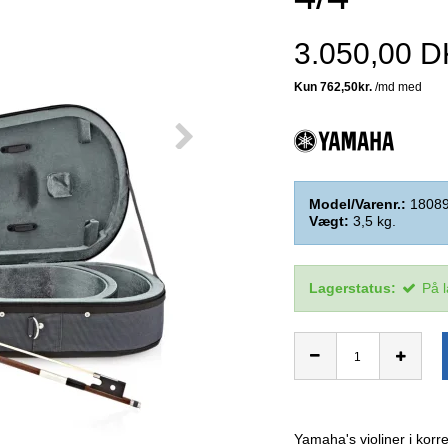
3.050,00 
Model/Varenr.:
1808
Vægt:
3,5
kg.
Lagerstatus:
På 
Yamaha's violiner i korr