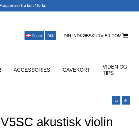
Fragt priser fra kun 49,- kr.
DIN INDKØBSKURV ER TOM
Dansk
DKK
VIDEN OG
R
ACCESSORIES
GAVEKORT
TIPS
5SC akustisk violin