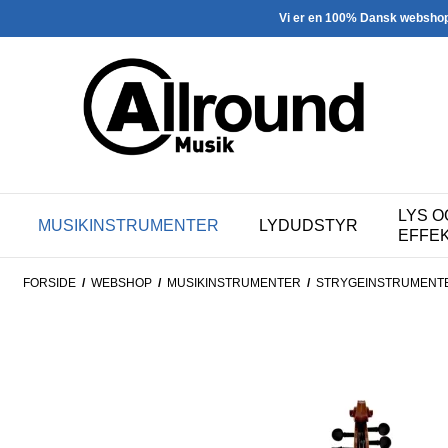
Vi er en 100% Dansk websho
LYS O
MUSIKINSTRUMENTER
LYDUDSTYR
EFFE
FORSIDE
/
WEBSHOP
/
MUSIKINSTRUMENTER
/
STRY­GE­IN­STRU­MEN­T