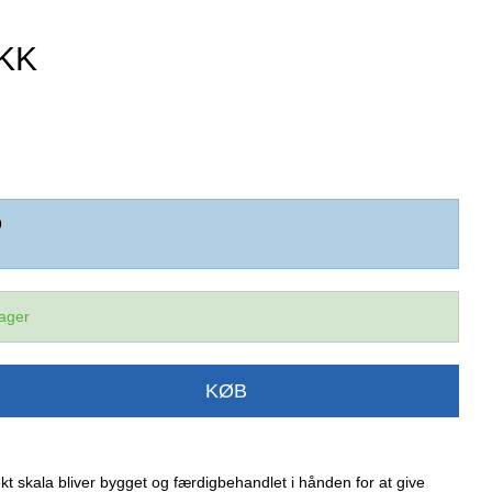
DKK
9
lager
KØB
ekt skala bliver bygget og færdigbehandlet i hånden for at give