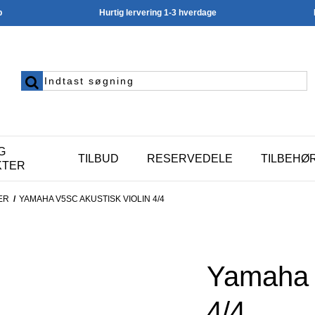
p
Hurtig lervering 1-3 hverdage
G
TILBUD
RESERVEDELE
TILBEHØ
KTER
ER
/
YAMAHA V5SC AKUSTISK VIOLIN 4/4
Yamaha V
4/4