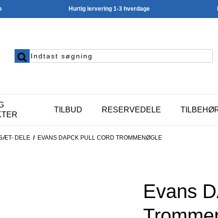
p
Hurtig lervering 1-3 hverdage
G
TILBUD
RESERVEDELE
TILBEHØ
KTER
ÆT- DELE
/
EVANS DAPCK PULL CORD TROMMENØGLE
Evans D
Tromme