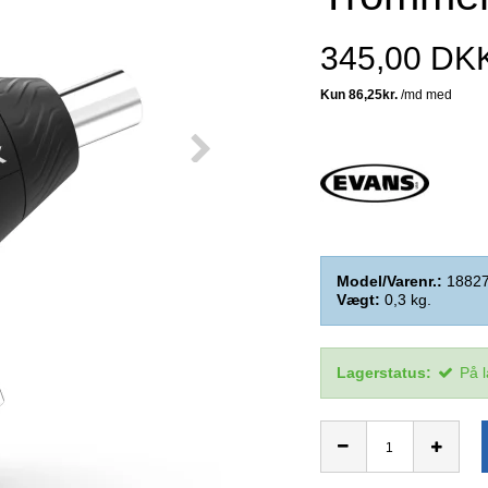
345,00 DK
Model/Varenr.:
1882
Vægt:
0,3
kg.
Lagerstatus:
På 