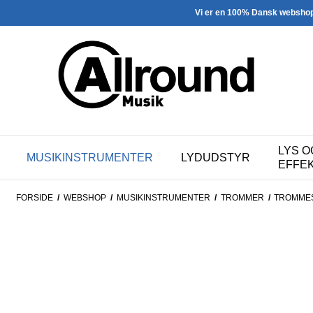
Vi er en 100% Dansk websho
LYS O
MUSIKINSTRUMENTER
LYDUDSTYR
EFFE
FORSIDE
/
WEBSHOP
/
MUSIKINSTRUMENTER
/
TROMMER
/
TROMMES