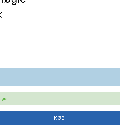
K
7
lager
KØB