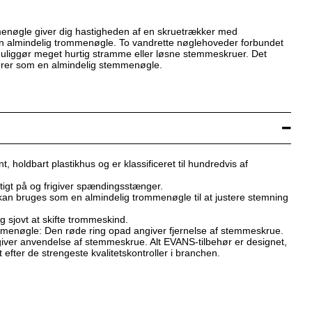
øgle giver dig hastigheden af ​​en skruetrækker med
n almindelig trommenøgle. To vandrette nøglehoveder forbundet
 muliggør meget hurtig stramme eller løsne stemmeskruer. Det
erer som en almindelig stemmenøgle.
, holdbart plastikhus og er klassificeret til hundredvis af
tigt på og frigiver spændingsstænger.
kan bruges som en almindelig trommenøgle til at justere stemning
g sjovt at skifte trommeskind.
mmenøgle: Den røde ring opad angiver fjernelse af stemmeskrue.
iver anvendelse af stemmeskrue. Alt EVANS-tilbehør er designet,
t efter de strengeste kvalitetskontroller i branchen.