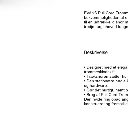
EVANS Pull Cord Trommen
bekvemmeligheden af ​​e
til en udtrækkelig snor
tredje nøglehoved fung
Beskrivelse
• Designet med et elegant
trommeskindskift.
• Træksnoren sætter hur
• Den stationære nøgle 
og hardware.
• Gør det hurtigt, nemt o
• Brug af Pull Cord Tro
Den hvide ring opad ang
konstrueret og fremstille