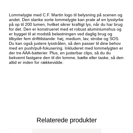
Lommelygte med C.F. Martin logo til belysning på scenen og
andet. Den slanke sorte lommelygte kan prale af en lysstyrke
på op til 200 lumen, hvilket sikrer kraftigt lys, når du har brug
for det. Den er konstrueret med et robust aluminiumshus og
er bygget til at modstå belastningen ved daglig brug og
tilbyder fem drifttilstande: høj, medium, lav, strobe og SOS.
Du kan også justere lysstrålen, så den passer til dine behov
med en push/pull-fokusering. Inkluderet med lommelygten er
der tre AAA-batterier. Plus, en justerbar clips, så du du
bekvemt fastgøre den til din lomme, bælte eller taske, så den
altid er inden for rækkevidde.
Relaterede produkter