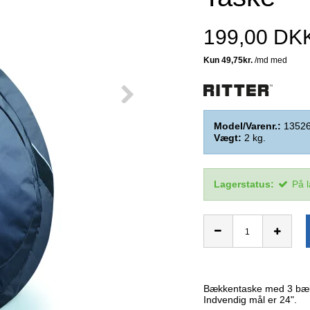
199,00 DK
Model/Varenr.:
1352
Vægt:
2
kg.
Lagerstatus:
På 
Bækkentaske med 3 bæk
Indvendig mål er 24".