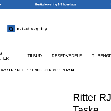
p
Hurtig lervering 1-3 hverdage
G
TILBUD
RESERVEDELE
TILBEHØ
KTER
& KASSER
/
RITTER RJD700C-6/BLK BÆKKEN TASKE
Ritter 
Taske