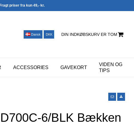
Fragt priser fra kun 49,- kr.
DIN INDKØBSKURV ER TOM
Dansk
DKK
VIDEN OG
R
ACCESSORIES
GAVEKORT
TIPS
RJD700C-6/BLK Bækken