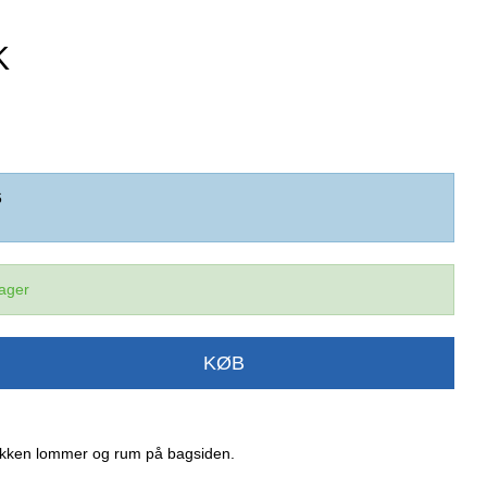
K
6
lager
KØB
ken lommer og rum på bagsiden.