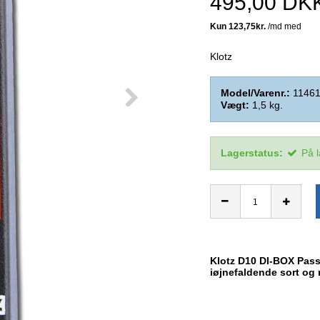
495,00 DK
Klotz
Model/Varenr.:
1146
Vægt:
1,5
kg.
Lagerstatus:
På 
Klotz D10 DI-BOX Passi
iøjnefaldende sort og 