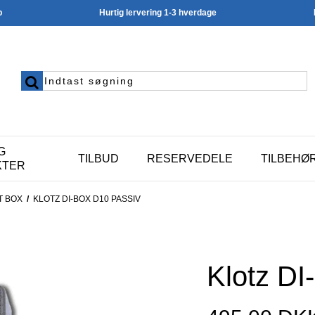
p
Hurtig lervering 1-3 hverdage
G
TILBUD
RESERVEDELE
TILBEHØ
KTER
T BOX
/
KLOTZ DI-BOX D10 PASSIV
Klotz DI