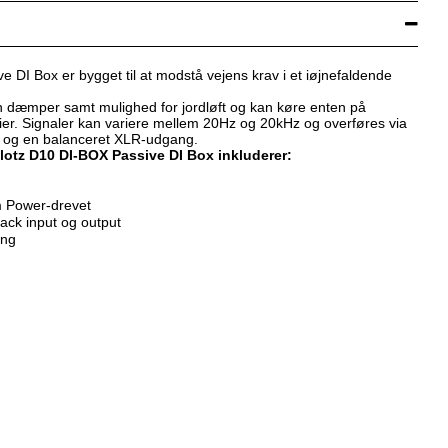
 DI Box er bygget til at modstå vejens krav i et iøjnefaldende
 dæmper samt mulighed for jordløft og kan køre enten på
rier. Signaler kan variere mellem 20Hz og 20kHz og overføres via
 og en balanceret XLR-udgang.
lotz D10 DI-BOX Passive DI Box inkluderer:
m Power-drevet
ack input og output
ang