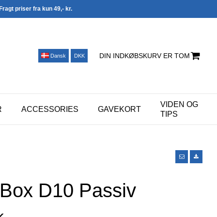
Fragt priser fra kun 49,- kr.
DIN INDKØBSKURV ER TOM
Dansk
DKK
VIDEN OG
R
ACCESSORIES
GAVEKORT
TIPS
-Box D10 Passiv