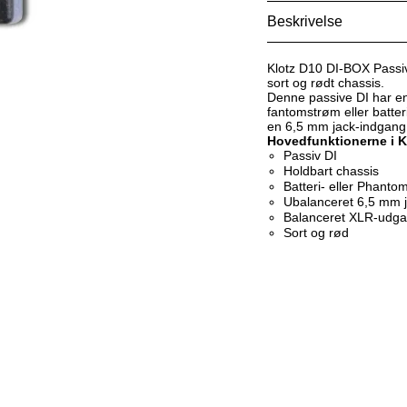
Beskrivelse
Klotz D10 DI-BOX Passive
sort og rødt chassis.
Denne passive DI har en
fantomstrøm eller batte
en 6,5 mm jack-indgang
Hovedfunktionerne i K
Passiv DI
Holdbart chassis
Batteri- eller Phanto
Ubalanceret 6,5 mm j
Balanceret XLR-udg
Sort og rød