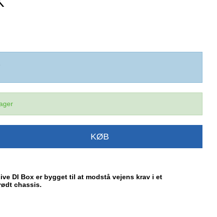
K
1
lager
KØB
ve DI Box er bygget til at modstå vejens krav i et
rødt chassis.