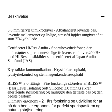
Beskrivelse
5,8 mm fjervægt mikrodriver
- Afbalanceret levende bas,
levende mellemtoner og livlige, stressfri højder omgivet af et
stort 3D-lydbillede
Certificeret Hi-Res Audio
- Sportshovedtelefoner, der
understøtter supermenneskelige frekvenser ud over 40 kHz
med Hi-Res musikkilder som certificeret af Japan Audio
Samfund (JAS)
Krystalklar kommunikation
- Krystalklare opkald,
lydstyrkekontrol og stemmegenkendelsesopkald
BLISS™ 3.0 fittings
- Fire forskellige størrelser af BLISS™
(Bass Level Isolating Soft Silicone) 3.0 fittings sikrer
enestående støjisolering og muliggør den tætteste bas og den
bedste pasform
Ultimativ ergonomi
- 2+ år
s forskning og udvikling for at
nå den bedste ergonomi for perfekt sportspasform og
naturlig støjisolering