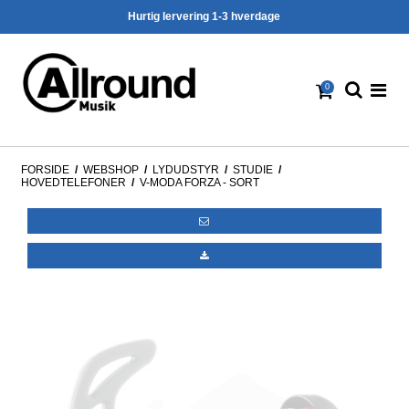
Hurtig lervering 1-3 hverdage
0
FORSIDE
/
WEBSHOP
/
LYDUDSTYR
/
STUDIE
/
HOVEDTELEFONER
/
V-MODA FORZA - SORT