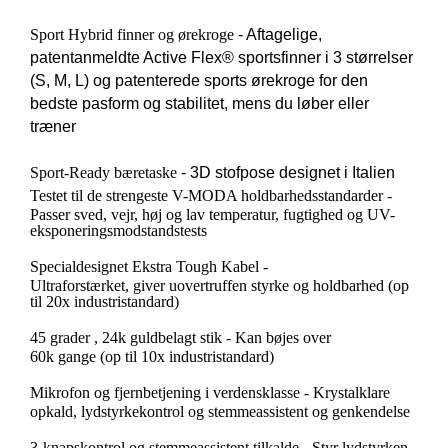
Sport Hybrid finner og ørekroge
- Aftagelige,
patentanmeldte Active Flex® sportsfinner i 3 størrelser
(S, M, L) og patenterede sports ørekroge for den
bedste pasform og stabilitet, mens du løber eller
træner
Sport-Ready bæretaske
- 3D stofpose designet i Italien
Testet til de strengeste V-MODA holdbarhedsstandarder
-
Passer sved, vejr, høj og lav temperatur, fugtighed og UV-
eksponeringsmodstandstests
Specialdesignet Ekstra Tough Kabel
-
Ultraforstærket, giver uovertruffen styrke og holdbarhed (op
til 20x industristandard)
45 grader , 24k guldbelagt stik
- Kan bøjes over
60k gange (op til 10x industristandard)
Mikrofon og fjernbetjening i verdensklasse
- Krystalklare
opkald, lydstyrkekontrol og stemmeassistent og genkendelse
3-knapskontrol og stemmeassistent tilkalde
- Styr lydstyrken