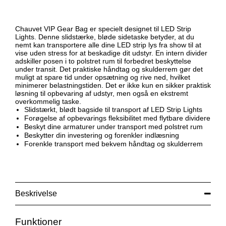
Chauvet VIP Gear Bag er specielt designet til LED Strip
Lights. Denne slidstærke, bløde sidetaske betyder, at du
nemt kan transportere alle dine LED strip lys fra show til at
vise uden stress for at beskadige dit udstyr. En intern divider
adskiller posen i to polstret rum til forbedret beskyttelse
under transit. Det praktiske håndtag og skulderrem gør det
muligt at spare tid under opsætning og rive ned, hvilket
minimerer belastningstiden. Det er ikke kun en sikker praktisk
løsning til opbevaring af udstyr, men også en ekstremt
overkommelig taske.
Slidstærkt, blødt bagside til transport af LED Strip Lights
Forøgelse af opbevarings fleksibilitet med flytbare dividere
Beskyt dine armaturer under transport med polstret rum
Beskytter din investering og forenkler indlæsning
Forenkle transport med bekvem håndtag og skulderrem
Beskrivelse
Funktioner