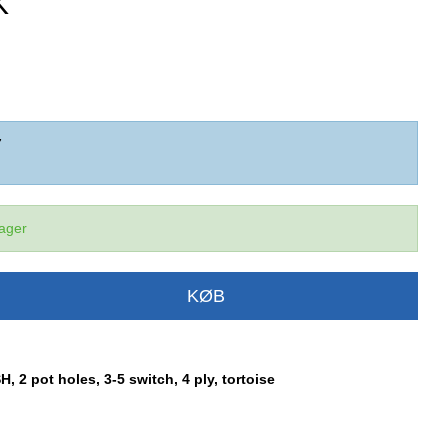
K
7
lager
KØB
H, 2 pot holes, 3-5 switch, 4 ply, tortoise