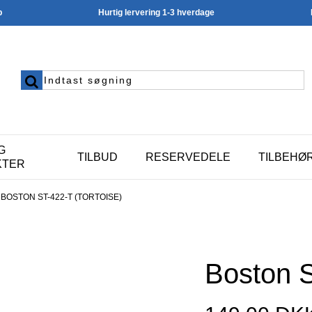
p
Hurtig lervering 1-3 hverdage
G
TILBUD
RESERVEDELE
TILBEHØ
KTER
BOSTON ST-422-T (TORTOISE)
Boston S