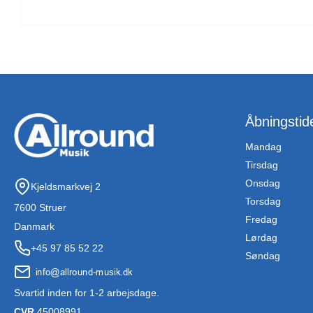
Åbningstid
Mandag
Tirsdag
Onsdag
Kjeldsmarkvej 2
Torsdag
7600 Struer
Fredag
Danmark
Lørdag
+45 97 85 52 22
Søndag
Svartid inden for 1-2 arbejsdage.
CVR
45008991