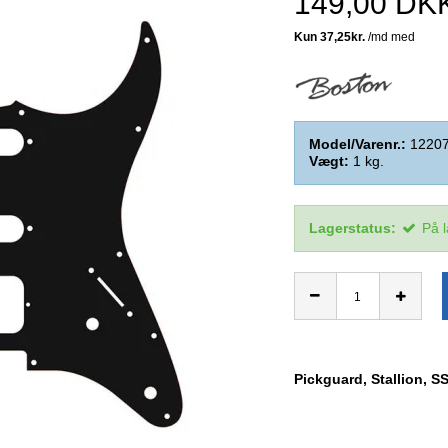
149,00 DK
Model/Varenr.:
1220
Vægt:
1
kg.
Lagerstatus:
På 
P
ickguard, Stallion, SS