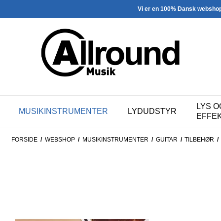
Vi er en 100% Dansk websho
LYS O
MUSIKINSTRUMENTER
LYDUDSTYR
EFFE
FORSIDE
/
WEBSHOP
/
MUSIKINSTRUMENTER
/
GUITAR
/
TILBEHØR
/