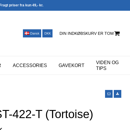
Fragt priser fra kun 49,- kr.
DIN INDKØBSKURV ER TOM
Dansk
DKK
VIDEN OG
R
ACCESSORIES
GAVEKORT
TIPS
T-422-T (Tortoise)