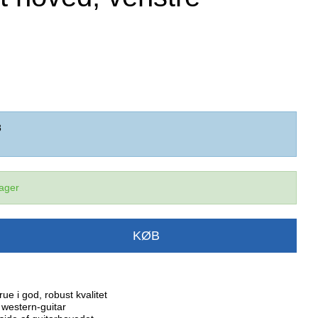
8
lager
KØB
e i god, robust kvalitet
g western-guitar