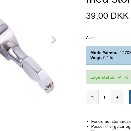
39,00 DKK
Alice
Model/Varenr.:
1270
Vægt:
0,1
kg.
Lagerstatus:
På 
Forkromet stemmeskru
Passer til el-guitar o