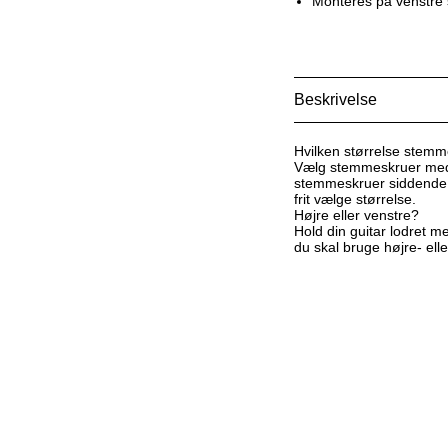
Monteres på venstre 
Beskrivelse
Hvilken størrelse stemm
Vælg stemmeskruer med li
stemmeskruer siddende 
frit vælge størrelse.
Højre eller venstre?
Hold din guitar lodret 
du skal bruge højre- el