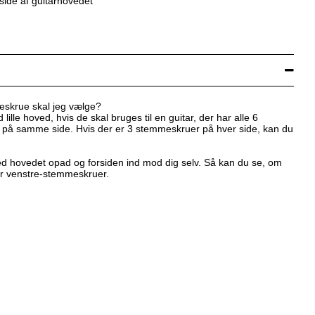
side af guitarhovedet
eskrue skal jeg vælge?
lle hoved, hvis de skal bruges til en guitar, der har alle 6
på samme side. Hvis der er 3 stemmeskruer på hver side, kan du
med hovedet opad og forsiden ind mod dig selv. Så kan du se, om
ler venstre-stemmeskruer.