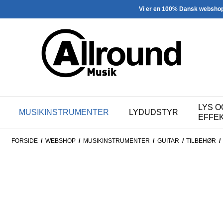
Vi er en 100% Dansk websho
LYS O
MUSIKINSTRUMENTER
LYDUDSTYR
EFFE
FORSIDE
/
WEBSHOP
/
MUSIKINSTRUMENTER
/
GUITAR
/
TILBEHØR
/