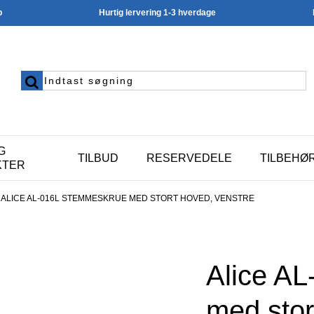
p
Hurtig lervering 1-3 hverdage
G
TILBUD
RESERVEDELE
TILBEHØ
KTER
ALICE AL-016L STEMMESKRUE MED STORT HOVED, VENSTRE
Alice A
med stor