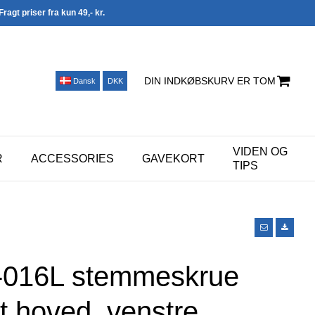
Fragt priser fra kun 49,- kr.
DIN INDKØBSKURV ER TOM
Dansk
DKK
VIDEN OG
R
ACCESSORIES
GAVEKORT
TIPS
L-016L stemmeskrue
t hoved, venstre