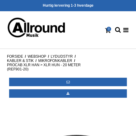
Hurtig lervering 1-3 hverdage
0
FORSIDE
/
WEBSHOP
/
LYDUDSTYR
/
KABLER & STIK
/
MIKROFONKABLER
/
PROCAB XLR HAN > XLR HUN - 20 METER
(REF901-20)