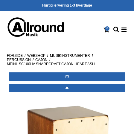
Hurtig lervering 1-3 hverdage
0
FORSIDE
/
WEBSHOP
/
MUSIKINSTRUMENTER
/
PERCUSSION
/
CAJON
/
MEINL SC100HA SNARECRAFT CAJON HEART ASH