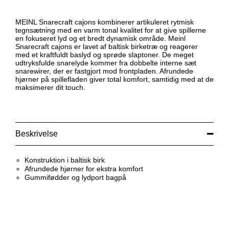
MEINL Snarecraft cajons kombinerer artikuleret rytmisk
tegnsætning med en varm tonal kvalitet for at give spillerne
en fokuseret lyd og et bredt dynamisk område. Meinl
Snarecraft cajons er lavet af baltisk birketræ og reagerer
med et kraftfuldt baslyd og sprøde slaptoner. De meget
udtryksfulde snarelyde kommer fra dobbelte interne sæt
snarewirer, der er fastgjort mod frontpladen. Afrundede
hjørner på spillefladen giver total komfort, samtidig med at de
maksimerer dit touch.
Beskrivelse
Konstruktion i baltisk birk
Afrundede hjørner for ekstra komfort
Gummifødder og lydport bagpå