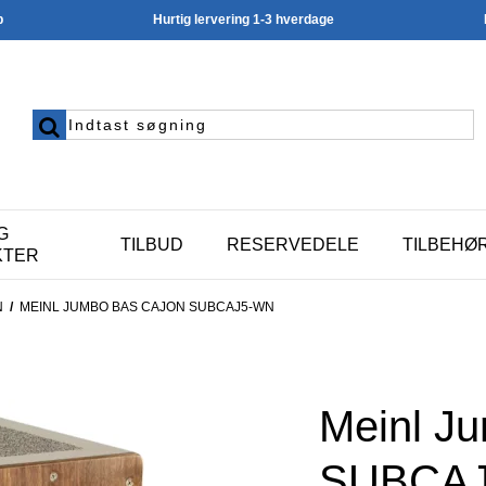
p
Hurtig lervering 1-3 hverdage
G
TILBUD
RESERVEDELE
TILBEHØ
KTER
N
/
MEINL JUMBO BAS CAJON SUBCAJ5-WN
Meinl J
SUBCA