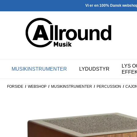
Vi er en 100% Dansk websho
LYS O
MUSIKINSTRUMENTER
LYDUDSTYR
EFFE
FORSIDE
/
WEBSHOP
/
MUSIKINSTRUMENTER
/
PERCUSSION
/
CAJO