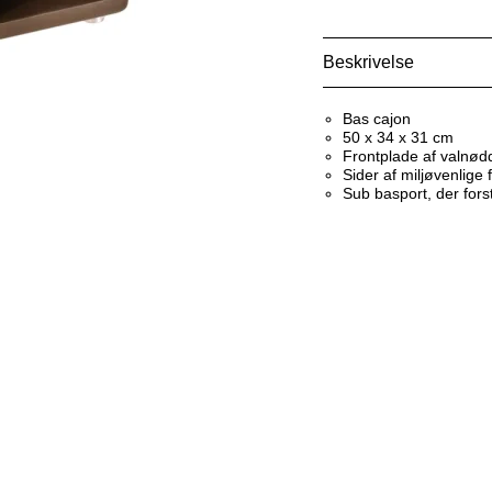
Beskrivelse
Bas cajon
50 x 34 x 31 cm
Frontplade af valnød
Sider af miljøvenlige 
Sub basport, der fors