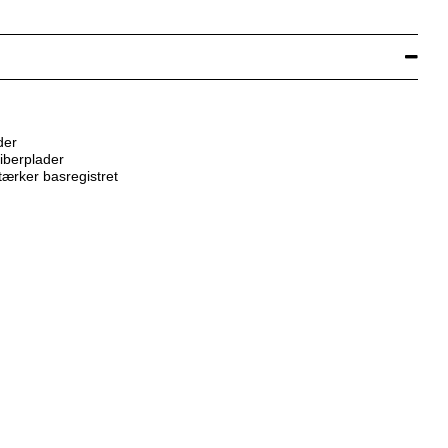
der
fiberplader
tærker basregistret