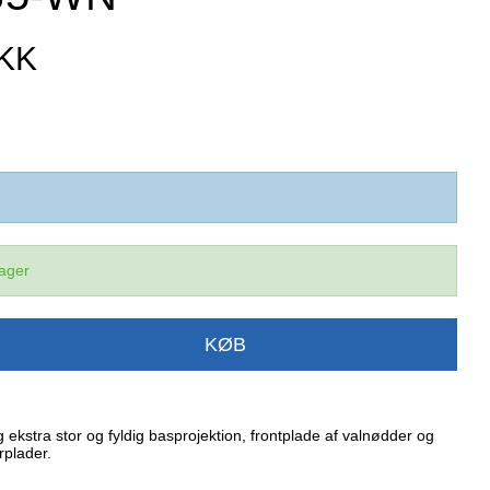
DKK
lager
KØB
ekstra stor og fyldig basprojektion, frontplade af valnødder og
rplader.