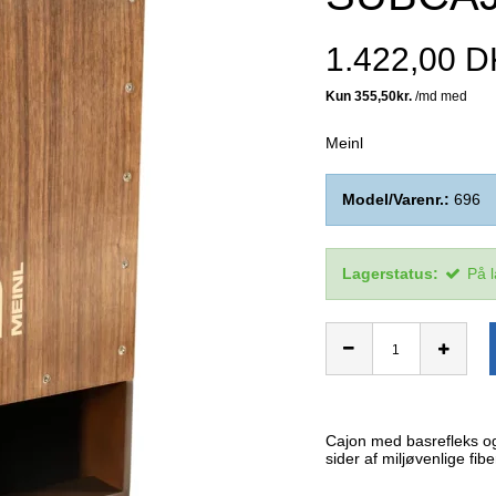
1.422,00 
Meinl
Model/Varenr.:
696
Lagerstatus:
På 
Cajon med basrefleks og 
sider af miljøvenlige fibe