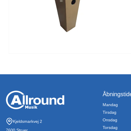
Åbningstid
Mandag
Tirsdag
Onsdag
Kjeldsmarkvej 2
Torsdag
7600 Struer