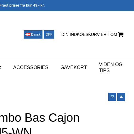
Fragt priser fra kun 49,- kr.
DIN INDKØBSKURV ER TOM
Dansk
DKK
VIDEN OG
R
ACCESSORIES
GAVEKORT
TIPS
umbo Bas Cajon
J5-WN