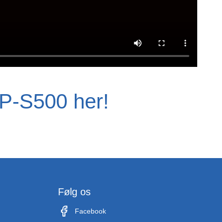
P-S500 her!
Følg os
Facebook