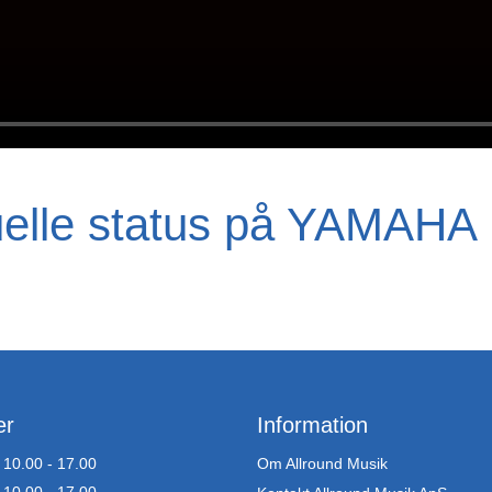
uelle status på YAMAHA 
er
Information
10.00 - 17.00
Om Allround Musik