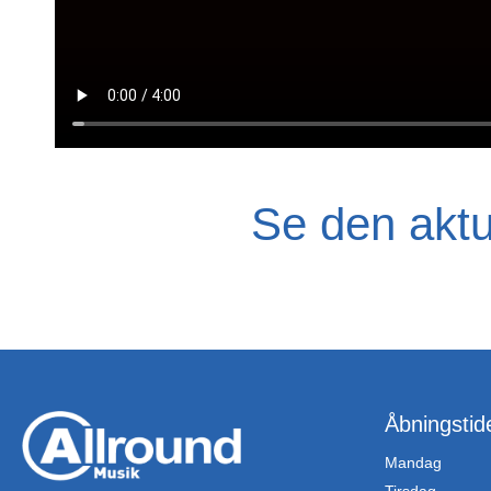
Se den akt
Åbningstid
Mandag