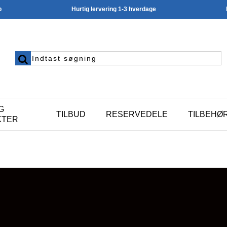
p
Hurtig lervering 1-3 hverdage
G
TILBUD
RESERVEDELE
TILBEHØ
KTER