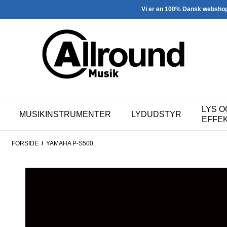
Vi er en 100% Dansk websho
LYS O
MUSIKINSTRUMENTER
LYDUDSTYR
EFFE
FORSIDE
/
YAMAHA P-S500