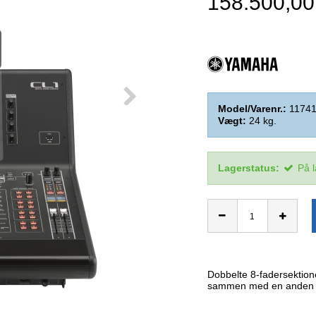
158.500,0
Model/Varenr.:
1174
Vægt:
24
kg.
Lagerstatus:
På 
Dobbelte 8-fadersektion
sammen med en anden CL