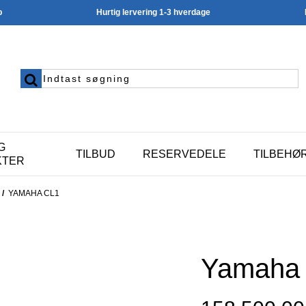
p
Hurtig lervering 1-3 hverdage
G
TILBUD
RESERVEDELE
TILBEHØ
KTER
/
YAMAHA CL1
Yamaha