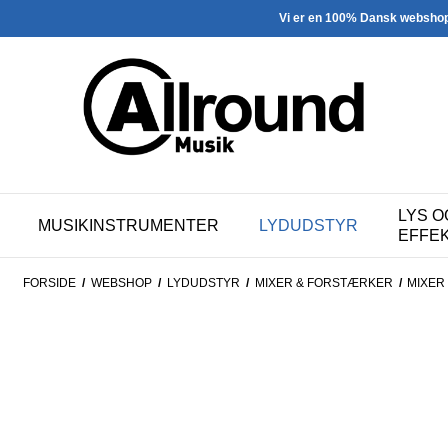
Vi er en 100% Dansk websho
LYS O
MUSIKINSTRUMENTER
LYDUDSTYR
EFFE
FORSIDE
/
WEBSHOP
/
LYDUDSTYR
/
MIXER & FORSTÆRKER
/
MIXER