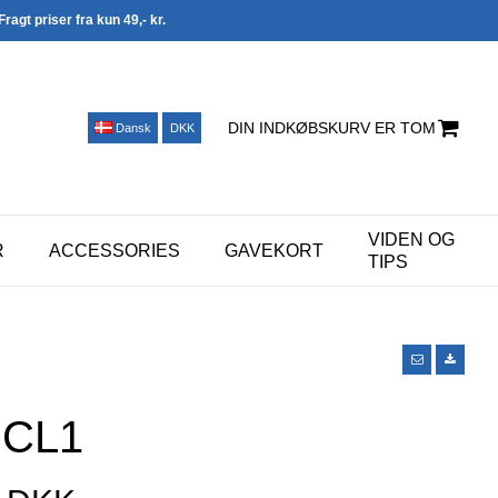
Fragt priser fra kun 49,- kr.
DIN INDKØBSKURV ER TOM
Dansk
DKK
VIDEN OG
R
ACCESSORIES
GAVEKORT
TIPS
 CL1