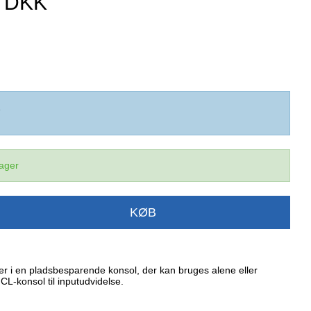
0 DKK
1
lager
KØB
er i en pladsbesparende konsol, der kan bruges alene eller
-konsol til inputudvidelse.