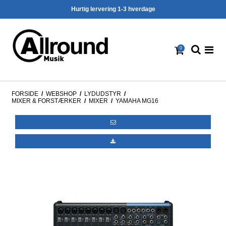
Hurtig lervering 1-3 hverdage
0
FORSIDE
/
WEBSHOP
/
LYDUDSTYR
/
MIXER & FORSTÆRKER
/
MIXER
/
YAMAHA MG16