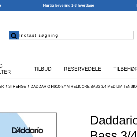
p
Hurtig lervering 1-3 hverdage
G
TILBUD
RESERVEDELE
TILBEHØ
KTER
ER
/
STRENGE
/
DADDARIO H610-3/4M HELICORE BASS 3/4 MEDIUM TENSI
Daddari
Bass 3/