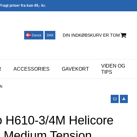
Fragt priser fra kun 49,- kr.
DIN INDKØBSKURV ER TOM
Dansk
DKK
VIDEN OG
R
ACCESSORIES
GAVEKORT
TIPS
ON
o H610-3/4M Helicore
4 Medium Tension