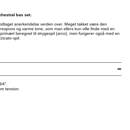
hestral bas set.
odtaget anerkendelse verden over. Meget takket være den
erespons og varme tone, som man ellers kun ville finde med en
 primært beregnet til strygespil (arco), men fungerer også med en
zzicato-spil.
/4".
m tension.