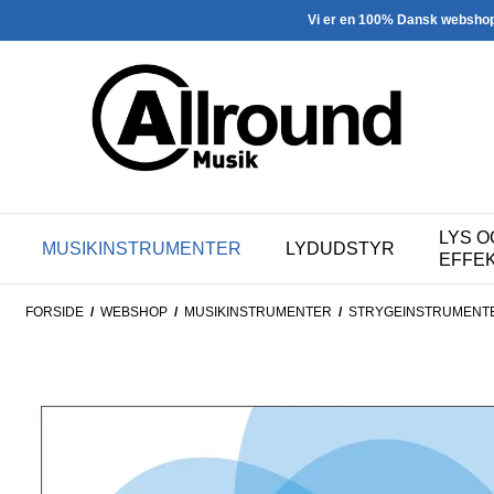
Vi er en 100% Dansk websho
LYS O
MUSIKINSTRUMENTER
LYDUDSTYR
EFFE
FORSIDE
/
WEBSHOP
/
MUSIKINSTRUMENTER
/
STRY­GE­IN­STRU­MEN­T