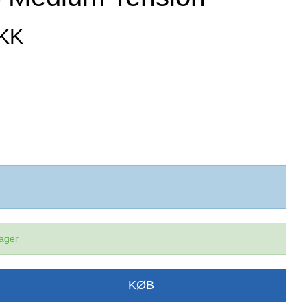
DKK
1
lager
KØB