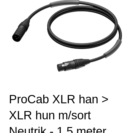
ProCab XLR han >
XLR hun m/sort
Neutrik - 1,5 meter