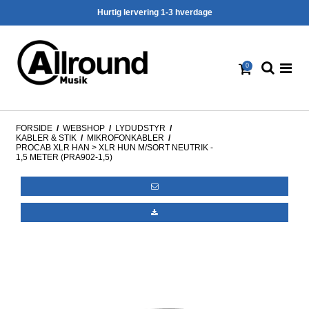
Hurtig lervering 1-3 hverdage
0
FORSIDE
/
WEBSHOP
/
LYDUDSTYR
/
KABLER & STIK
/
MIKROFONKABLER
/
PROCAB XLR HAN > XLR HUN M/SORT NEUTRIK -
1,5 METER (PRA902-1,5)