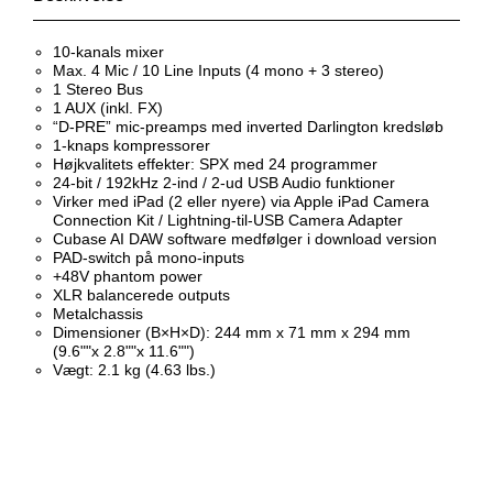
10-kanals mixer
Max. 4 Mic / 10 Line Inputs (4 mono + 3 stereo)
1 Stereo Bus
1 AUX (inkl. FX)
“D-PRE” mic-preamps med inverted Darlington kredsløb
1-knaps kompressorer
Højkvalitets effekter: SPX med 24 programmer
24-bit / 192kHz 2-ind / 2-ud USB Audio funktioner
Virker med iPad (2 eller nyere) via Apple iPad Camera
Connection Kit / Lightning-til-USB Camera Adapter
Cubase AI DAW software medfølger i download version
PAD-switch på mono-inputs
+48V phantom power
XLR balancerede outputs
Metalchassis
Dimensioner (B×H×D): 244 mm x 71 mm x 294 mm
(9.6""x 2.8""x 11.6"")
Vægt: 2.1 kg (4.63 lbs.)