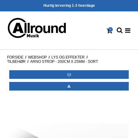
Hurtig lervering 1-3 hverdage
0
FORSIDE
/
WEBSHOP
/
LYS OG EFFEKTER
/
TILBEHØR
/
ARNO STROP - 200CM X 25MM - SORT