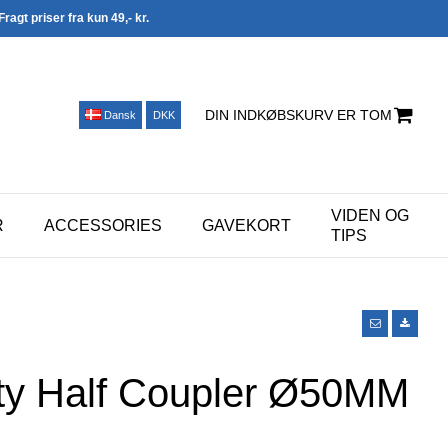
Fragt priser fra kun 49,- kr.
DIN INDKØBSKURV ER TOM
Dansk
DKK
VIDEN OG
R
ACCESSORIES
GAVEKORT
TIPS
uty Half Coupler Ø50MM