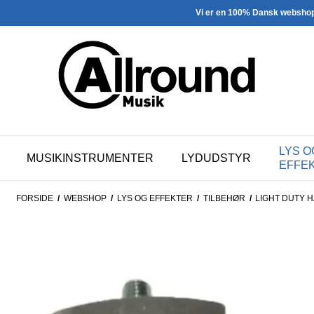
Vi er en 100% Dansk websho
LYS O
MUSIKINSTRUMENTER
LYDUDSTYR
EFFE
FORSIDE
/
WEBSHOP
/
LYS OG EFFEKTER
/
TILBEHØR
/
LIGHT DUTY 