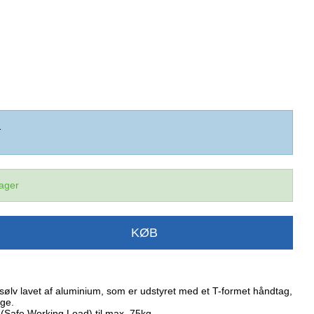
1
lager
KØB
i sølv lavet af aluminium, som er udstyret med et T-formet håndtag,
ge.
 (Safe Working Load) til max. 75kg.