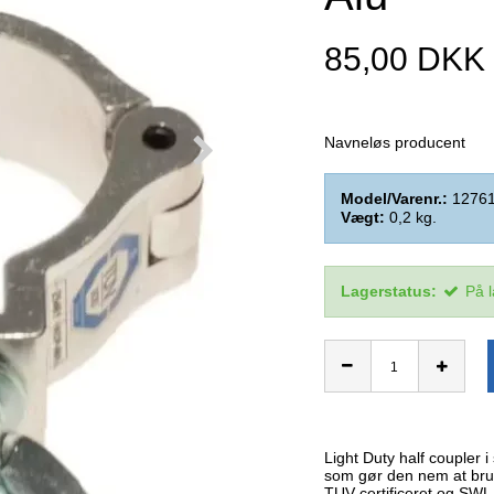
85,00 DKK
Navneløs producent
Model/Varenr.:
1276
Vægt:
0,2
kg.
Lagerstatus:
På 
Light Duty half coupler 
som gør den nem at bru
TUV certificeret og SWL