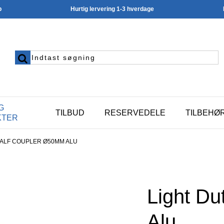
p
Hurtig lervering 1-3 hverdage
G
TILBUD
RESERVEDELE
TILBEHØ
KTER
HALF COUPLER Ø50MM ALU
Light D
Alu