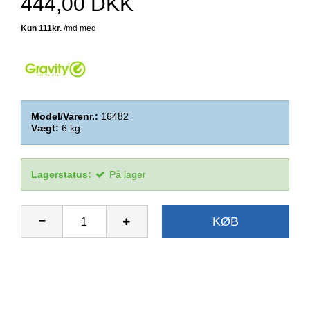
444,00 DKK
Model/Varenr.:
16482
Vægt:
6
kg.
Lagerstatus:
På lager
KØB