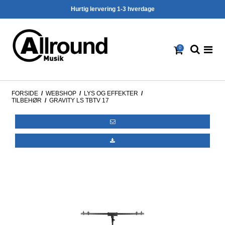
Hurtig lervering 1-3 hverdage
0
FORSIDE
/
WEBSHOP
/
LYS OG EFFEKTER
/
TILBEHØR
/
GRAVITY LS TBTV 17