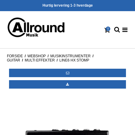
Hurtig lervering 1-3 hverdage
0
FORSIDE
/
WEBSHOP
/
MUSIKINSTRUMENTER
/
GUITAR
/
MULTI EFFEKTER
/
LINE6 HX STOMP