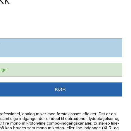
DKK
7
lager
KØB
essionel, analog mixer med førsteklasses effekter. Det er en
amtidige indgange, der er ideel til optrædener, lydoptagelser og
 fire mono mikrofon/line combo-indgangskanaler, to stereo line-
så kan bruges som mono mikrofon- eller line-indgange (XLR- og