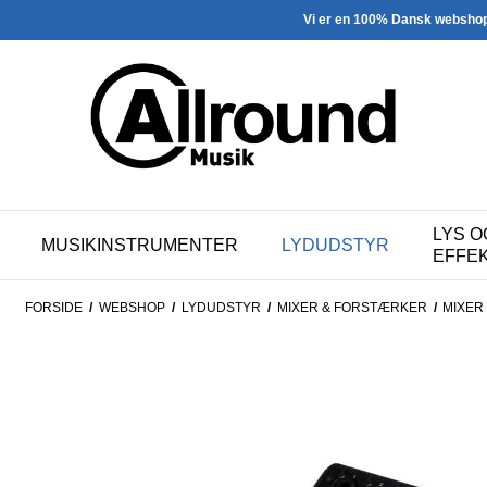
Vi er en 100% Dansk websho
LYS O
MUSIKINSTRUMENTER
LYDUDSTYR
EFFE
FORSIDE
/
WEBSHOP
/
LYDUDSTYR
/
MIXER & FORSTÆRKER
/
MIXER