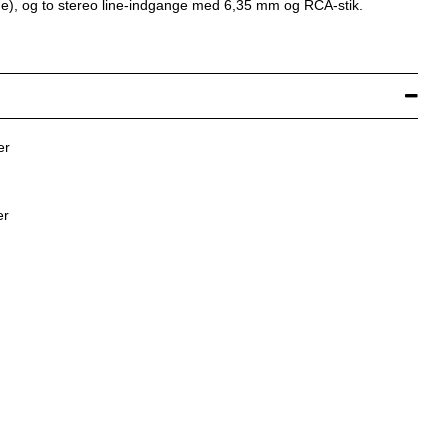
e), og to stereo line-indgange med 6,35 mm og RCA-stik.
er
er