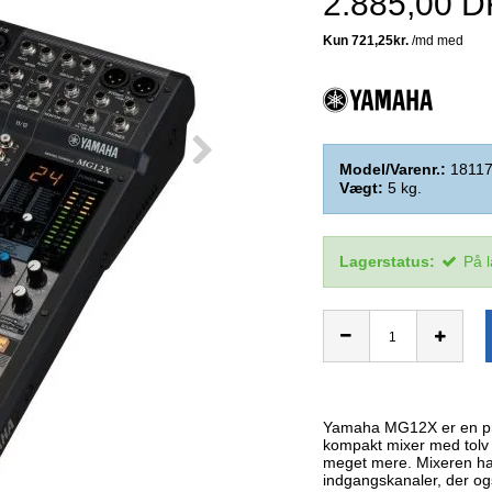
2.885,00 
Model/Varenr.:
1811
Vægt:
5
kg.
Lagerstatus:
På 
Yamaha MG12X er en prof
kompakt mixer med tolv s
meget mere. Mixeren har
indgangskanaler, der og