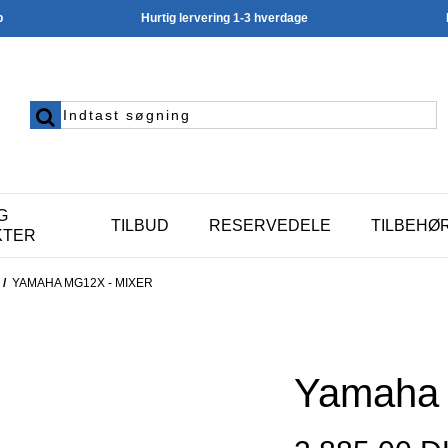
p
Hurtig lervering 1-3 hverdage
G
TILBUD
RESERVEDELE
TILBEHØ
KTER
/
YAMAHA MG12X - MIXER
Yamaha 