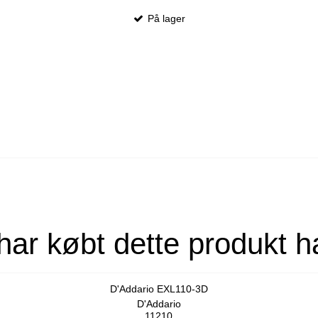
På lager
har købt dette produkt h
D'Addario EXL110-3D
D'Addario
11210